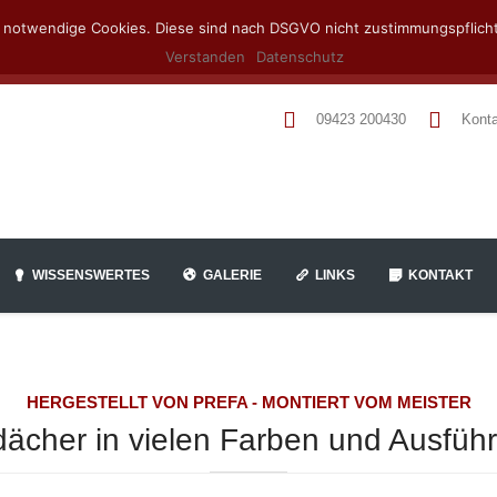
h notwendige Cookies. Diese sind nach DSGVO nicht zustimmungspflicht
Verstanden
Datenschutz
09423 200430
Kont
WISSENSWERTES
GALERIE
LINKS
KONTAKT
HERGESTELLT VON PREFA - MONTIERT VOM MEISTER
dächer in vielen Farben und Ausfüh